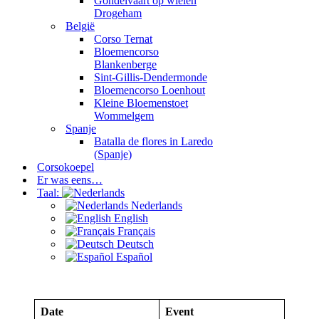
Gondelvaart op wielen
Drogeham
België
Corso Ternat
Bloemencorso
Blankenberge
Sint-Gillis-Dendermonde
Bloemencorso Loenhout
Kleine Bloemenstoet
Wommelgem
Spanje
Batalla de flores in Laredo
(Spanje)
Corsokoepel
Er was eens…
Taal:
Nederlands
English
Français
Deutsch
Español
Date
Event