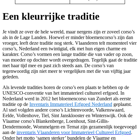
Een kleurrijke traditie
Je vindt ze over de hele wereld, maar nergens zijn er zoveel corso’s
als in de Lage Landen. Hoewel er minder bloemencorso’s zijn dan
vroeger, leeft deze traditie nog sterk. Vlaanderen telt momenteel vier
corso’s, Nederland een twintigtal, elk met hun eigen charme en
karakter. Corso’s vormen een lange traditie die van vader op zoon,
van moeder op dochter wordt overgedragen. Tegelijk gaat de traditie
met haar tijd mee en past zich steeds aan. De corso’s van
tegenwoordig zijn niet meer te vergelijken met die van vijftig jaar
geleden.
Als levende tradities horen de corso’s een plaats te hebben op de
UNESCO-conventie van het immaterieel cultureel erfgoed. In
Nederland werd in 2012 het bloemencorso van Zundert als eerste
traditie op de
Inventaris I
mmaterieel Erfgoed Nederland
geplaatst.
Al snel volgden andere corso’s Lichtenvoorde, Valkenswaard,
Eelde, Vollenhove, Tiel, Sint Jansklooster en Winterswijk. Ook de
Vlaamse corso’s Blankenberge, Loenhout, Sint-Gillis-
Dendermonde, Wommelgem en Ternat zijn gezamenlijk toegevoegd
aan de
inventaris Vlaanderen voor Immaterieel Cultureel Erfgoed
.
Onder het motto ‘samen sterker’ bundelen de Vlaamse en