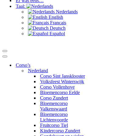
Er was eens…
Taal:
Nederlands
English
Français
Deutsch
Español
Navigatie
Menu
Navigatie
Menu
Corso’s
Nederland
Corso Sint Jansklooster
Volksfeest Winterswijk
Corso Vollenhove
Bloemencorso Eelde
Corso Zundert
Bloemencorso
Valkenswaard
Bloemencorso
Lichtenvoorde
Fruitcorso Tiel
Kindercorso Zundert