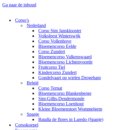
Ga naar de inhoud
Corso’s
Nederland
Corso Sint Jansklooster
Volksfeest Winterswijk
Corso Vollenhove
Bloemencorso Eelde
Corso Zundert
Bloemencorso Valkenswaard
Bloemencorso Lichtenvoorde
Fruitcorso Tiel
Kindercorso Zundert
Gondelvaart op wielen Drogeham
België
Corso Ternat
Bloemencorso Blankenberge
Sint-Gillis-Dendermonde
Bloemencorso Loenhout
Kleine Bloemenstoet Wommelgem
Spanje
Batalla de flores in Laredo (Spanje)
Corsokoepel